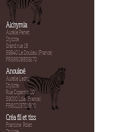
Alchymia
Aurélie Penet
Styliste
Grand rue 16
59940 Le Doulieu (France)
FR58508859170
Anoukoé
Aurélie Ledru
Styliste
Rue Copernic 20
59000 Lille (France)
FR80213701800
Créa fil et tiss
Francine Rolet
Styliste