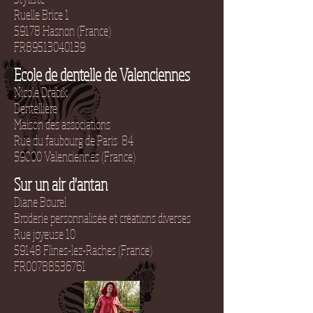
Ruelle Brice 1
59178 Hasnon (France)
FR89513040139
Ecole de dentelle de Valenciennes
Nicole Drabik
Dentellière
Maison des associations
Rue du faubourg de Paris 84
59000 Valenciennes (France)
Sur un air d'antan
Diane Bourel
Broderie personnalisée et créations diverses
Rue joyeuse 10
59148 Flines-lez-Raches (France)
FR00788536761