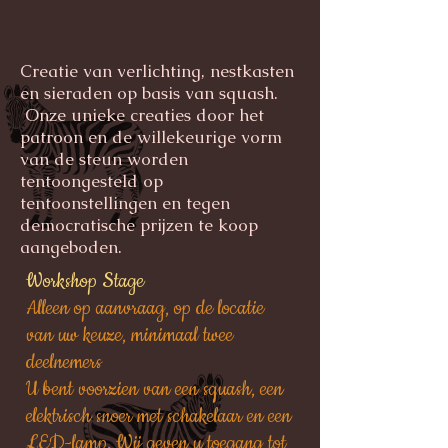
Creatie van verlichting, nestkasten
en sieraden op basis van squash.
Onze unieke creaties door het
patroon en de willekeurige vorm
van de steun worden
tentoongesteld op
tentoonstellingen en tegen
democratische prijzen te koop
aangeboden.
Workshop Stage
Alleen op aanvraag, op de locatie
van uw keuze, minimaal twee
deelnemers
U bent voorzien van een squash, een
elektrisch snoer met schakelaar en een
LED-lamp. Wij geven u toegang tot