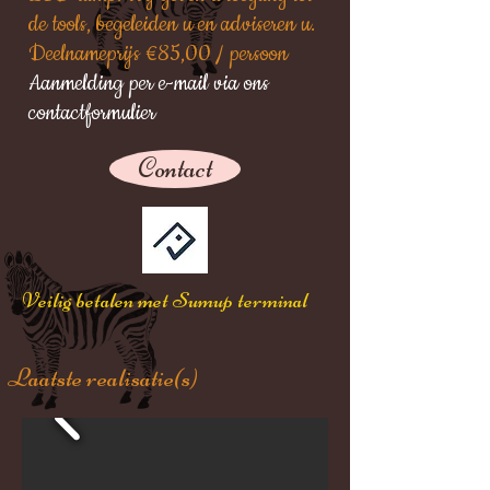
de tools, begeleiden u en adviseren u.
Deelnameprijs €85,00 / persoon
Aanmelding per e-mail via ons
contactformulier
Contact
Veilig betalen met Sumup terminal
Laatste realisatie(s)