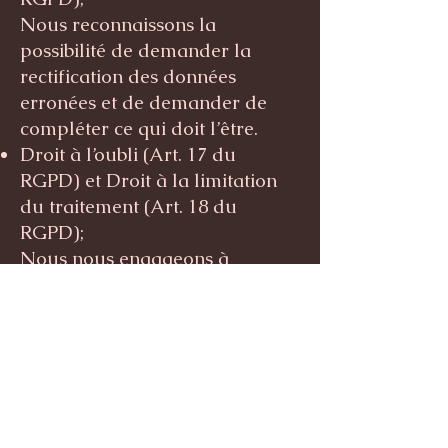
Nous reconnaissons la
possibilité de demander la
rectification des données
erronées et de demander de
compléter ce qui doit l’être.
Droit à l’oubli (Art. 17 du
RGPD) et Droit à la limitation
du traitement (Art. 18 du
RGPD);
Nous nous engageons à
octroyer l’effacement de vos
données à caractère personnel
notamment dans les cas
suivants :
Données n’étant plus
nécessaires au regard des
finalités pour lesquelles elles