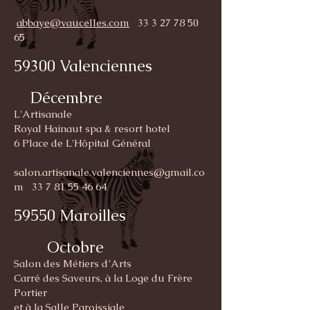
abbaye@vaucelles.com
33 3 27 78 50
65
59300 Valenciennes
Décembre
L'Artisanale
Royal Hainaut spa & resort hotel
6 Place de L'Hôpital Général
salon.artisanale.valenciennes@gmail.co
m
33 7 81 55 46 64
59550 Maroilles
Octobre
Salon des Métiers d’Arts
Carré des Saveurs, à la Loge du Frère
Portier
et à la Salle Paroissiale