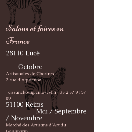
Salons et foires en
France
28110 Lucé
Octobre
Artisanales de Chartres
2 rue d'Aquitaine
cissanchou@cma-cvl.fr
33 2 37 91 57
09
51100 Reims
Mai / Septembre
/ Novembre
Marché des Artisans d’Art du
Boulingrin