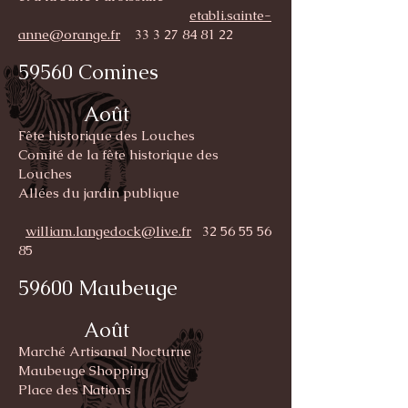
etabli.sainte-
anne@orange.fr
33 3 27 84 81 22
59560 Comines
Août
Fête historique des Louches
Comité de la fête historique des
Louches
Allées du jardin publique
william.langedock@live.fr
32 56 55 56
85
59600 Maubeuge
Août
Marché Artisanal Nocturne
Maubeuge Shopping
Place des Nations