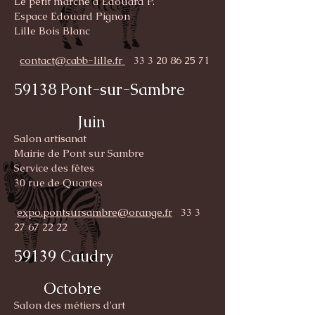
Le petit marché d’Edouard P.
Espace Edouard Pignon
Lille Bois Blanc
contact@cabb-lille.fr
33 3 20 86 25 71
59138 Pont-sur-Sambre
Juin
Salon artisanat
Mairie de Pont sur Sambre
Service des fêtes
30 rue de Quartes
expo.pontsursambre@orange.fr
33 3
27 67 22 22
59139 Caudry
Octobre
Salon des métiers d'art