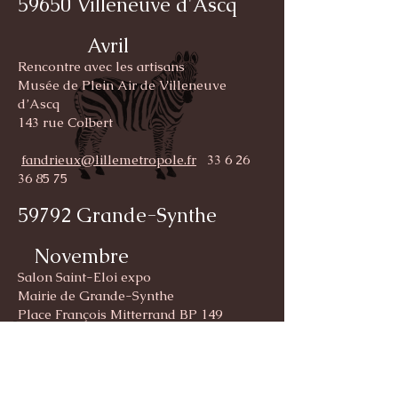
59650 Villeneuve d'Ascq
Avril
Rencontre avec les artisans
Musée de Plein Air de Villeneuve
d’Ascq
143 rue Colbert
fandrieux@lillemetropole.fr
33 6 26
36 85 75
59792 Grande-Synthe
Novembre
Salon Saint-Eloi expo
Mairie de Grande-Synthe
Place François Mitterrand BP 149
saint.eloi.expo@ville-grande-synthe.fr
33 3 28 21 66 00