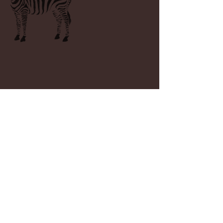
Niji-Créations
24 Hameau des Quenoque
7522 Blandain Belgique
BE
0644.746.330
+32 496 52 87 98